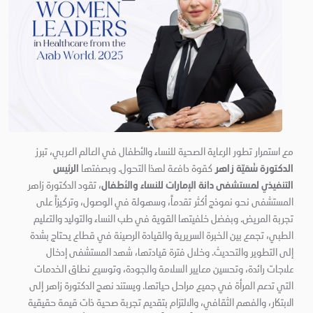
مع استمرار تطور الرعاية الصحية للنساء والأطفال في العالم العربي، تبرز
كقوة دافعة لهذا التحول. وبصفتها
الدكتورة سُمَيّة زاهر
الرئيس
، تقود الدكتورة زاهر
التنفيذي لمستشفى دانة الإمارات للنساء والأطفال
المستشفى نحو نموذج أكثر تقدماً، وسهولة في الوصول، وتركيزاً على
تجربة المريض. وبفضل خلفيتها القوية في طب النساء والتوليد والتعليم
الطبي، تجمع بين الخبرة السريرية والقيادة الرصينة في قطاع يحتاج بشدة
إلى التطوير والتحديث. وخلال فترة قيادتها، شهد المستشفى إدخال
علاجات رائدة، وتحسين معايير السلامة والجودة، وتوسيع نطاق الخدمات
التي تدعم المرأة في جميع مراحل حياتها. ويستند نهج الدكتورة زاهر إلى
الابتكار، والفهم الثقافي، والالتزام بتقديم تجربة صحية ذات قيمة حقيقية