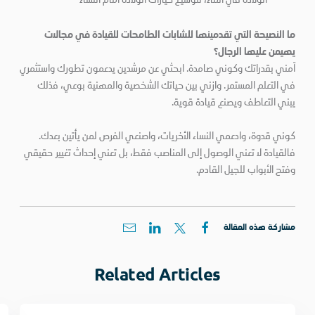
ما النصيحة التي تقدمينها للشابات الطامحات للقيادة في مجالات
يهيمن عليها الرجال؟
آمني بقدراتك وكوني صامدة. ابحثي عن مرشدين يدعمون تطورك واستثمري
في التعلم المستمر. وازني بين حياتك الشخصية والمهنية بوعي، فذلك
يبني التعاطف ويصنع قيادة قوية.
كوني قدوة، وادعمي النساء الأخريات، واصنعي الفرص لمن يأتين بعدك.
فالقيادة لا تعني الوصول إلى المناصب فقط، بل تعني إحداث تغيير حقيقي
وفتح الأبواب للجيل القادم.
مشاركة هذه المقالة
Related Articles