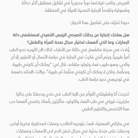
للمريض. وتلعب قيادتها دوراً محورياً في تشكيل مستقبل أكثر حداثة
وشمولية وتقدماً للرعاية الصحية للمرأة في المنطقة.
دعونا نتعرّف على تفاصيل هذا الحوار:
هل يمكنك إخبارنا عن رحلتك لتصبحي الرئيس التنفيذي لمستشفى دانة
الإمارات، وما الذي ألهمك لاختيار مجال صحة المرأة والطفل؟
وُلدت في مدينة مانشستر في عائلة من الأطباء، لذلك كان التوجه نحو الطب
أمراً طبيعياً. ورغم أنني فكرت في البداية في دراسة الأعمال أو التعليم، إلا أن
والدي، وهو طبيب نساء وتوليد متقاعد، قال لي: “يمكنك أن تكوني طبيبة
ومعلّمة، ولكن لا يمكنك أن تكوني معلّمة ثم طبيبة”، وكانت كلماته حاسمة
في توجيهي نحو دراسة الطب.
تخرجت أنا وشقيقتي التوأم من كلية الطب في دندي وحصلنا على جائزة
مارغريت فيرلي في طب النساء والتوليد، متأثرتين بأستاذ جامعي ألهمنا حب
هذا التخصص والتعليم الطبي.
في بداياتي المهنية، قمت بتوجيه الطلاب، وعملت كمحاضِرة فخرية أولى،
وحصلت على منحة بحثية في مجال تعفن الدم لدى الأمهات ومسارات