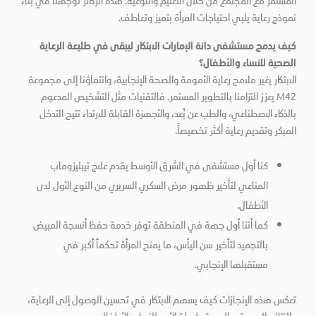
المستمر مع المجتمع من خلال التعليم والتوعية. هذه الركائز توجهنا في بناء
نموذج رعاية يلبي احتياجات المرأة بتميز وتعاطف.
كيف يدمج مستشفى دانة الإمارات الابتكار ليبقى في طليعة الرعاية
الصحية للنساء والأطفال؟
الابتكار يغير ملامح رعاية الأمومة والصحة الإنجابية، وانتماؤنا إلى مجموعة
M42 يعزز التزامنا بالتطوير المستمر. فالتقنيات مثل التشخيص المدعوم
بالذكاء الاصطناعي، والطب عن بُعد، والأجهزة القابلة للارتداء تتيح التدخل
المبكر وتقديم رعاية أكثر تخصيصاً.
كنا أول مستشفى في الشرق الأوسط يقدم علاج تيبليزوماب
المناعي لتأخير ظهور مرض السكري السريري من النوع الأول لدى
الأطفال.
كما أننا أول جهة في المنطقة توفر خدمة حفظ أنسجة المبيض
بالتجميد لتأخير سن اليأس، ما يمنح المرأة تحكماً أكبر في
مستقبلها الإنجابي.
تعكس هذه الإنجازات كيف يسهم الابتكار في تحسين الوصول إلى الرعاية،