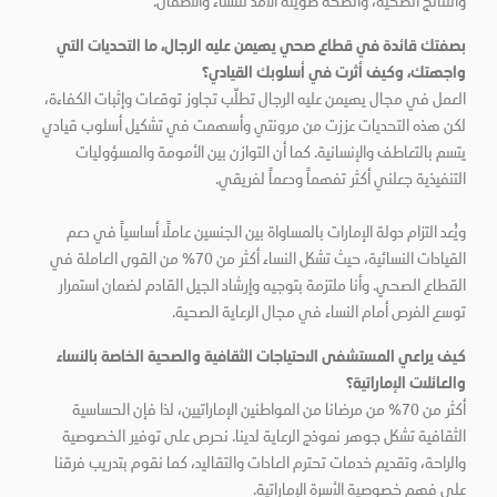
والنتائج الصحية، والصحة طويلة الأمد للنساء والأطفال.
بصفتك قائدة في قطاع صحي يهيمن عليه الرجال، ما التحديات التي
واجهتك، وكيف أثرت في أسلوبك القيادي؟
العمل في مجال يهيمن عليه الرجال تطلّب تجاوز توقعات وإثبات الكفاءة،
لكن هذه التحديات عززت من مرونتي وأسهمت في تشكيل أسلوب قيادي
يتسم بالتعاطف والإنسانية. كما أن التوازن بين الأمومة والمسؤوليات
التنفيذية جعلني أكثر تفهماً ودعماً لفريقي.
ويُعد التزام دولة الإمارات بالمساواة بين الجنسين عاملاً أساسياً في دعم
القيادات النسائية، حيث تشكل النساء أكثر من 70% من القوى العاملة في
القطاع الصحي. وأنا ملتزمة بتوجيه وإرشاد الجيل القادم لضمان استمرار
توسع الفرص أمام النساء في مجال الرعاية الصحية.
كيف يراعي المستشفى الاحتياجات الثقافية والصحية الخاصة بالنساء
والعائلات الإماراتية؟
أكثر من 70% من مرضانا من المواطنين الإماراتيين، لذا فإن الحساسية
الثقافية تشكل جوهر نموذج الرعاية لدينا. نحرص على توفير الخصوصية
والراحة، وتقديم خدمات تحترم العادات والتقاليد، كما نقوم بتدريب فرقنا
على فهم خصوصية الأسرة الإماراتية.