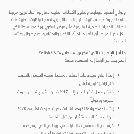
ونولي أهمية لتوظيف وتطوير الكفاءات الطبية الإماراتية، لبناء فريق مرتبط
بالمجتمع وقادر على تلبية احتياجاته. وبالتوازي، ندمج الابتكارات الطبية ذات
الصلة بالتحديات الصحية الإقليمية مثل مرض السكري. ويضمن نهجنا الذي
يركز على المريض أن تشعر كل امرأة بالتقدير والاحترام والدعم طوال رحلتها
العلاجية.
ما أبرز الإنجازات التي تفخرين بها خلال فترة قيادتك؟
أفخر بعدد من الإنجازات المهمة، منها:
إدخال علاج تيبليزوماب المناعي وحفظ أنسجة المبيض بالتجميد
كإنجازات إقليمية أولى
خفض معدل شق العجان إلى 17% ضمن مشروع تحسين جودة
معترف به دولياً
إنشاء نموذج ولادة تقوده القابلات، حيث أصبحت أكثر من 70%
من الولادات الطبيعية تُدار من قبل القابلات
كوننا من المستشفيات القليلة في أبوظبي التي توفر خدمة
الولادة في الماء، لتوسيع خيارات الولادة أمام النساء