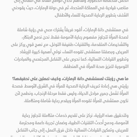
الحمل منخفضة الخطورة. وساهم تحدي الواقع السائد في انتقالي إلى
مناصب قيادية في المملكة المتحدة، ثم في دولة الإمارات، حيث يقودني
الشغف بتطوير الرعاية الصحية للنساء والأطفال.
في مستشفى دانة الإمارات، أقود فريقاً يشترك معي في رؤية شاملة
لصحة المرأة تتجاوز مفهوم رعاية الأمومة فقط. نحن ندمج الابتكار،
والتشخيصات المتقدمة، والتقنيات طفيفة التوغل، مع نهج قوي يركز على
المريض. وبصفتنا مستشفى تقوده النساء، نولي أهمية كبيرة للإرشاد
وتطوير القيادات النسائية، كما نحرص على التفاعل المجتمعي والمبادرات
التوعوية لتعزيز صحة المرأة في المنطقة.
ما هي رؤيتك لمستشفى دانة الإمارات، وكيف تعملين على تحقيقها؟
رؤيتي هي إعادة تعريف الرعاية الصحية للمرأة في الشرق الأوسط. فصحة
المرأة تشمل جميع مراحل الحياة، وليس فقط مرحلة الإنجاب. ونطمح لأن
نكون مستشفى للمرأة تقوده المرأة ويقدم رعاية شاملة ومتكاملة.
ولتحقيق هذه الرؤية، نركز على تقديم خدمات متكاملة تتجاوز رعاية
الأمومة، ودمج أحدث التقنيات الطبية، وضمان تجربة داعمة ومحترمة
للمريض، وتمكين القيادات النسائية داخل فرق العمل، إلى جانب التفاعل