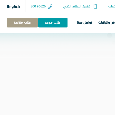
ساب
تطبيق الهاتف الذكي
800 96626
English
وض والباقات
تواصل معنا
طلب موعد
طلب مكالمة