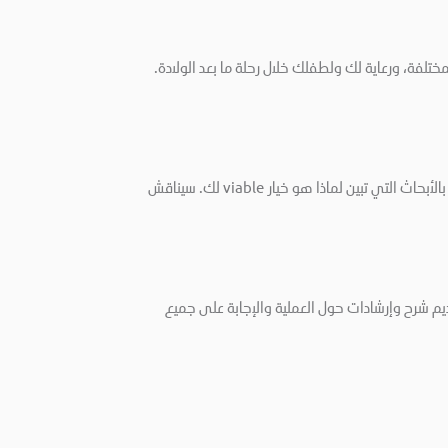
تلفة، ورعاية لك ولطفلك خلال رحلة ما بعد الولادة.
اكتشفي فوائد الانغماس في الماء خلال المخاض والولادة. ستعرض هذه الجلسة كيفية استخدام الماء لتحسين الولادة الفسيولوجية، مدعومة بالأبحاث التي تبين لماذا هو خيار viable لك. سيناقش
يم شرح وإرشادات حول العملية والإجابة على جميع