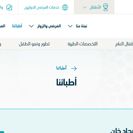
الأطفال
خدمات المرضى الدوليين
وات
نبذة عنا
المرضى والزوار
أطبائنا
المر
فال العام
التخصصات الطبية
تطور ونمو الطفل
و
أطبائنا
أطبائنا
جاد خان