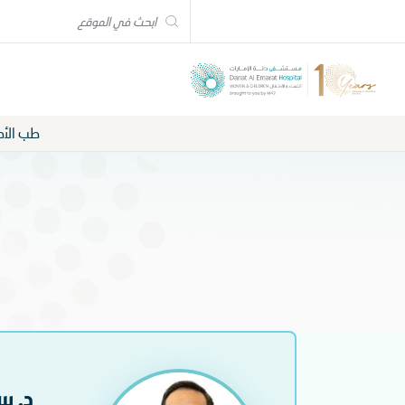
طب الأط
د. س